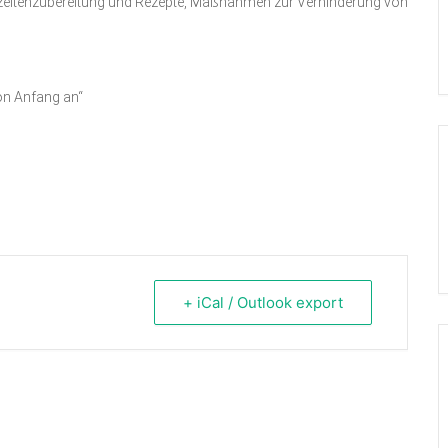
zeitenzubereitung
und Rezepte, Maßnahmen zur Verhinderung von
von Anfang an“
+ iCal / Outlook export