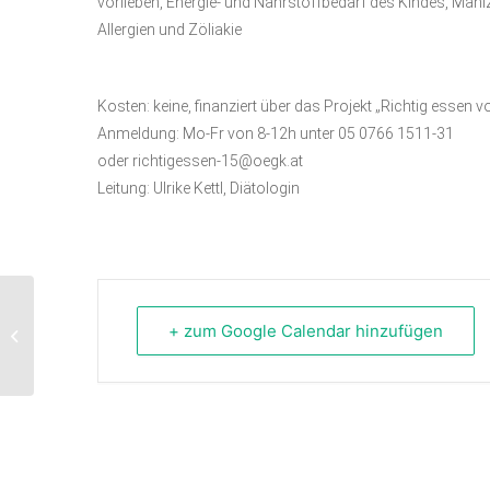
vorlieben, Energie- und Nährstoffbedarf des Kindes, Mahl
Allergien und Zöliakie
Kosten:
keine, finanziert über das Projekt „Richtig essen 
Anmeldung:
Mo-Fr von 8-12h unter 05 0766 1511-31
oder richtigessen-15@oegk.at
Leitung: Ulrike Kettl, Diätologin
Wir backen Muffins / Kinder –
+ zum Google Calendar hinzufügen
Workshop